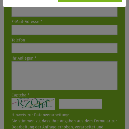
Name
*
E-Mail-Adresse
*
Telefon
Ihr Anliegen
*
Captcha
*
Hinweis zur Datenverarbeitung:
Sie stimmen zu, dass Ihre Angaben aus dem Formular zur
Bearbeitung der Anfrage erhoben, verarbeitet und