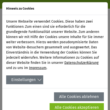
SUCHE
KONTAKT
ANFAHRT
Hinweis zu Cookies
MENÜ
Unsere Webseite verwendet Cookies. Diese haben zwei
Funktionen: Zum einen sind sie erforderlich für die
grundlegende Funktionalität unserer Website. Zum anderen
Mildenauer Agrar AG
können wir mit Hilfe der Cookies unsere Inhalte für Sie immer
weiter verbessern. Hierzu werden pseudonymisierte Daten
Am Sportplatz 14
von Website-Besuchern gesammelt und ausgewertet. Das
09456 Mildenau
Einverständnis in die Verwendung der Cookies können Sie
jederzeit widerrufen. Weitere Informationen zu Cookies auf
Tel.:
(0 37 33) 56 49 - 0
dieser Website finden Sie in unserer
Datenschutzerklärung
Fax: (0 37 33) 56 49 99
und zu uns im
Impressum
.
E-Mail:
info
@
mildenauer-agrar-ag.de
Einstellungen
Hinweis: Detaillierte Informationen zum Umgang mit Nutzerdaten
finden Sie in der
Datenschutzerklärung »
Alle Cookies ablehnen
Kontakt aufnehmen
Alle Cookies akzeptieren